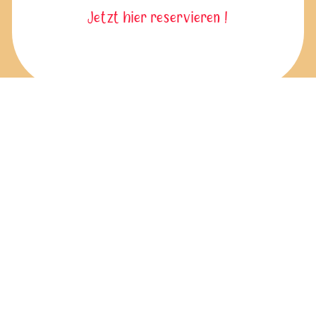
Jetzt hier reservieren !
* = Sockenpflicht: Für alle Teilnehmer besteht im
gesamten Bereich des Kinderland Sockenpflicht.
Socken können für 5,90 EUR erworben werden.